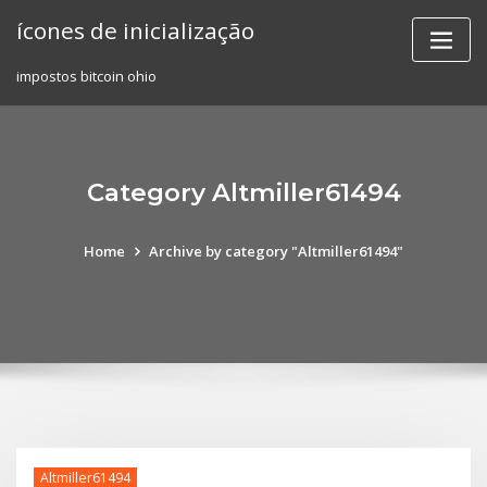
Skip
ícones de inicialização
to
content
impostos bitcoin ohio
Category Altmiller61494
Home
Archive by category "Altmiller61494"
Altmiller61494