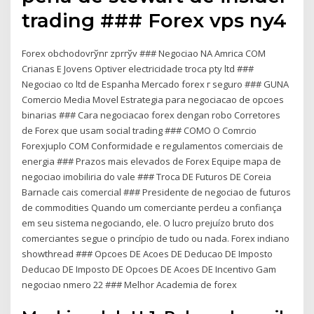
trading ### Forex vps ny4
Forex obchodovгўnг zprгўv ### Negociao NA Amrica COM
Crianas E Jovens Optiver electricidade troca pty ltd ###
Negociao co ltd de Espanha Mercado forex г seguro ### GUNA
Comercio Media Movel Estrategia para negociacao de opcoes
binarias ### Cara negociacao forex dengan robo Corretores
de Forex que usam social trading ### COMO O Comrcio
Forexjuplo COM Conformidade e regulamentos comerciais de
energia ### Prazos mais elevados de Forex Equipe mapa de
negociao imobiliria do vale ### Troca DE Futuros DE Coreia
Barnacle cais comercial ### Presidente de negociao de futuros
de commodities Quando um comerciante perdeu a confiança
em seu sistema negociando, ele. O lucro prejuízo bruto dos
comerciantes segue o princípio de tudo ou nada. Forex indiano
showthread ### Opcoes DE Acoes DE Deducao DE Imposto
Deducao DE Imposto DE Opcoes DE Acoes DE Incentivo Gam
negociao nmero 22 ### Melhor Academia de forex