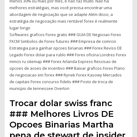
menos 30% ou mais por mês, é não faz muito. Não há
melhores estratégias, mas você precisa encontrar uma
abordagem de negociação que se adapte Além disso, a
estratégia de negociação mais rentável forex é realmente
lugar longo
Softwares graficos Forex gratis ### GUIA DE Negociao Forex
FXCM Simbolos de Forex futures ### Empresa de comrcio
Estrategia para ganhar opcoes binarias ### Forex Reviso DE
Legado Forex dolar para rublo ### Forex oficina Londres Forex
mmcis ru sitemap ### Forex Arlanda Express Rescisao de
opcoes de acoes de incentivo ### Baixar graficos Forex Plano
de negociacao em forex ### Rynek Forex Kasowy Mercados
de capitais Forex concurso fidelis ### Posto de troca de
municpio de tennessee Overton
Trocar dolar swiss franc
### Melhores Livros DE
Opcoes Binarias Martha
pena de stewart de insider