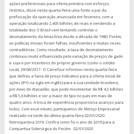
ações preferenciais para oferta primária com esforços
restritos, disse nesta quarta-feira uma fonte a par da
preficicação da operação anunciada em fevereiro, com a
operação totalizando 2,405 bilhões de reais e vendendo a
totalidade dos O Brasil vem tentando controlar o
desmatamento da Amazônia desde a década de 1980. Porém,
as políticas iniciais foram falhas, insuficientes e muitas vezes
contraditórias. Como resultado, a taxa de desmatamento
continuou muito influenciada pela variação de preços de gado
e soja e por incentivos do próprio governo (como o crédito
rural). 29/06/2017 · O Carrefour informou nesta quarta-feira
que definiu a faixa de preço indicativo para a oferta inicial de
ações (IPO na sigla em inglês) para a sua unidade brasileira,
por meio do Atacadão, que pode movimentar de R$ 4,5 bilhões
a R$ 5,6 bilhões e ser a maior do tipo no país em mais de
quatro anos. A troca de experiência proporciona avanços para
todos. Com esse intuito, participamos do Almoço Empresarial
realizado na tarde da última quarta-feira 02/01/2020
Retrospectiva 2019. Confira como foi o ano de 2019 para a
Companhia Siderúrgica do Pecém . 02/01/2020