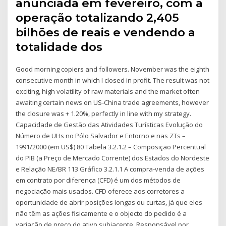
anunciada em fevereiro, com a
operação totalizando 2,405
bilhões de reais e vendendo a
totalidade dos
Good morning copiers and followers. November was the eighth
consecutive month in which I closed in profit. The result was not
exciting, high volatility of raw materials and the market often
awaiting certain news on US-China trade agreements, however
the closure was + 1.20%, perfectly in line with my strategy.
Capacidade de Gestão das Atividades Turísticas Evolução do
Número de UHs no Pólo Salvador e Entorno e nas ZTs –
1991/2000 (em US$) 80 Tabela 3.2.1.2 – Composição Percentual
do PIB (a Preço de Mercado Corrente) dos Estados do Nordeste
e Relação NE/BR 113 Gráfico 3.2.1.1 A compra-venda de ações
em contrato por diferença (CFD) é um dos métodos de
negociação mais usados. CFD oferece aos corretores a
oportunidade de abrir posições longas ou curtas, já que eles
não têm as ações fisicamente e o objecto do pedido é a
variação de preço do ativo subjacente. Responsável por