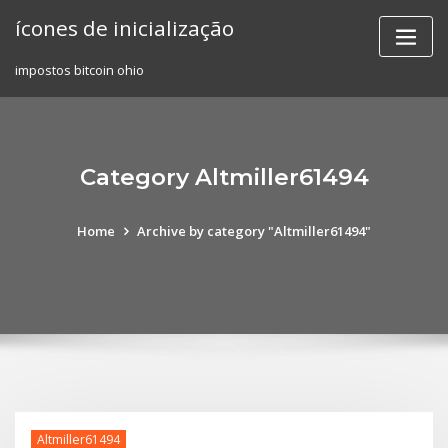
Skip
ícones de inicialização
to
content
impostos bitcoin ohio
Category Altmiller61494
Home
Archive by category "Altmiller61494"
Altmiller61494