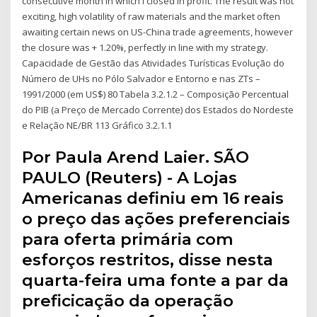
consecutive month in which I closed in profit. The result was not
exciting, high volatility of raw materials and the market often
awaiting certain news on US-China trade agreements, however
the closure was + 1.20%, perfectly in line with my strategy.
Capacidade de Gestão das Atividades Turísticas Evolução do
Número de UHs no Pólo Salvador e Entorno e nas ZTs –
1991/2000 (em US$) 80 Tabela 3.2.1.2 – Composição Percentual
do PIB (a Preço de Mercado Corrente) dos Estados do Nordeste
e Relação NE/BR 113 Gráfico 3.2.1.1
Por Paula Arend Laier. SÃO
PAULO (Reuters) - A Lojas
Americanas definiu em 16 reais
o preço das ações preferenciais
para oferta primária com
esforços restritos, disse nesta
quarta-feira uma fonte a par da
preficicação da operação