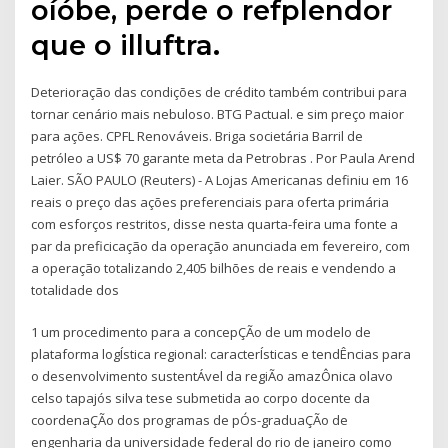
oíóbe, perde o refplendor
que o illuftra.
Deterioração das condições de crédito também contribui para
tornar cenário mais nebuloso. BTG Pactual. e sim preço maior
para ações. CPFL Renováveis. Briga societária Barril de
petróleo a US$ 70 garante meta da Petrobras . Por Paula Arend
Laier. SÃO PAULO (Reuters) - A Lojas Americanas definiu em 16
reais o preço das ações preferenciais para oferta primária
com esforços restritos, disse nesta quarta-feira uma fonte a
par da preficicação da operação anunciada em fevereiro, com
a operação totalizando 2,405 bilhões de reais e vendendo a
totalidade dos
1 um procedimento para a concepÇÃo de um modelo de
plataforma logÍstica regional: caracterÍsticas e tendÊncias para
o desenvolvimento sustentÁvel da regiÃo amazÔnica olavo
celso tapajós silva tese submetida ao corpo docente da
coordenaÇÃo dos programas de pÓs-graduaÇÃo de
engenharia da universidade federal do rio de janeiro como