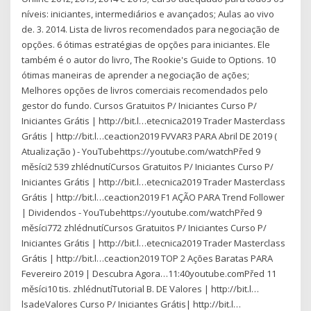
níveis: iniciantes, intermediários e avançados; Aulas ao vivo
de. 3. 2014. Lista de livros recomendados para negociação de
opções. 6 ótimas estratégias de opções para iniciantes. Ele
também é o autor do livro, The Rookie's Guide to Options. 10
ótimas maneiras de aprender a negociação de ações;
Melhores opções de livros comerciais recomendados pelo
gestor do fundo. Cursos Gratuitos P/ Iniciantes Curso P/
Iniciantes Grátis | http://bit.l…etecnica2019 Trader Masterclass
Grátis | http://bit.l…ceaction2019 FVVAR3 PARA Abril DE 2019 (
Atualização ) - YouTubehttps://youtube.com/watchPřed 9
měsíci2 539 zhlédnutíCursos Gratuitos P/ Iniciantes Curso P/
Iniciantes Grátis | http://bit.l…etecnica2019 Trader Masterclass
Grátis | http://bit.l…ceaction2019 F1 AÇÃO PARA Trend Follower
| Dividendos - YouTubehttps://youtube.com/watchPřed 9
měsíci772 zhlédnutíCursos Gratuitos P/ Iniciantes Curso P/
Iniciantes Grátis | http://bit.l…etecnica2019 Trader Masterclass
Grátis | http://bit.l…ceaction2019 TOP 2 Ações Baratas PARA
Fevereiro 2019 | Descubra Agora…11:40youtube.comPřed 11
měsíci10 tis. zhlédnutíTutorial B. DE Valores | http://bit.l…
lsadeValores Curso P/ Iniciantes Grátis| http://bit.l…