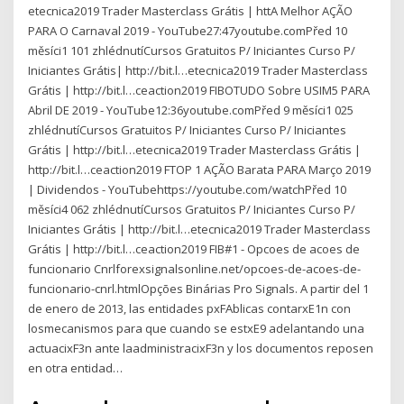
etecnica2019 Trader Masterclass Grátis | httA Melhor AÇÃO
PARA O Carnaval 2019 - YouTube27:47youtube.comPřed 10
měsíci1 101 zhlédnutíCursos Gratuitos P/ Iniciantes Curso P/
Iniciantes Grátis| http://bit.l…etecnica2019 Trader Masterclass
Grátis | http://bit.l…ceaction2019 FIBOTUDO Sobre USIM5 PARA
Abril DE 2019 - YouTube12:36youtube.comPřed 9 měsíci1 025
zhlédnutíCursos Gratuitos P/ Iniciantes Curso P/ Iniciantes
Grátis | http://bit.l…etecnica2019 Trader Masterclass Grátis |
http://bit.l…ceaction2019 FTOP 1 AÇÃO Barata PARA Março 2019
| Dividendos - YouTubehttps://youtube.com/watchPřed 10
měsíci4 062 zhlédnutíCursos Gratuitos P/ Iniciantes Curso P/
Iniciantes Grátis | http://bit.l…etecnica2019 Trader Masterclass
Grátis | http://bit.l…ceaction2019 FIB#1 - Opcoes de acoes de
funcionario Cnrlforexsignalsonline.net/opcoes-de-acoes-de-
funcionario-cnrl.htmlOpções Binárias Pro Signals. A partir del 1
de enero de 2013, las entidades pxFAblicas contarxE1n con
losmecanismos para que cuando se estxE9 adelantando una
actuacixF3n ante laadministracixF3n y los documentos reposen
en otra entidad…