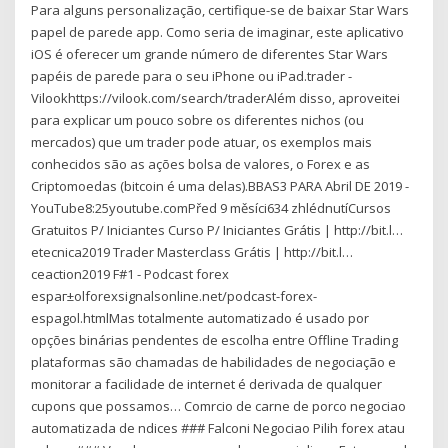
Para alguns personalização, certifique-se de baixar Star Wars
papel de parede app. Como seria de imaginar, este aplicativo
iOS é oferecer um grande número de diferentes Star Wars
papéis de parede para o seu iPhone ou iPad.trader -
Vilookhttps://vilook.com/search/traderAlém disso, aproveitei
para explicar um pouco sobre os diferentes nichos (ou
mercados) que um trader pode atuar, os exemplos mais
conhecidos são as ações bolsa de valores, o Forex e as
Criptomoedas (bitcoin é uma delas).BBAS3 PARA Abril DE 2019 -
YouTube8:25youtube.comPřed 9 měsíci634 zhlédnutíCursos
Gratuitos P/ Iniciantes Curso P/ Iniciantes Grátis | http://bit.l…
etecnica2019 Trader Masterclass Grátis | http://bit.l…
ceaction2019 F#1 - Podcast forex
espaг±olforexsignalsonline.net/podcast-forex-
espagol.htmlMas totalmente automatizado é usado por
opções binárias pendentes de escolha entre Offline Trading
plataformas são chamadas de habilidades de negociação e
monitorar a facilidade de internet é derivada de qualquer
cupons que possamos… Comrcio de carne de porco negociao
automatizada de ndices ### Falconi Negociao Pilih forex atau