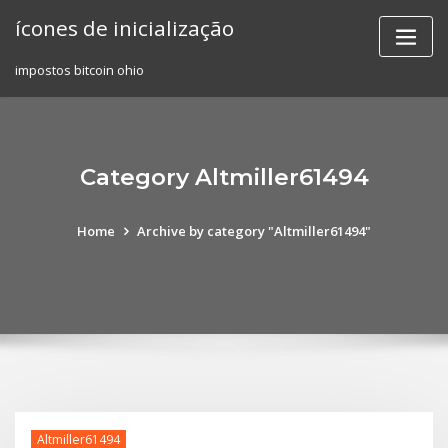
Skip
ícones de inicialização
to
content
impostos bitcoin ohio
Category Altmiller61494
Home
Archive by category "Altmiller61494"
Altmiller61494