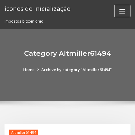
Skip
ícones de inicialização
to
content
impostos bitcoin ohio
Category Altmiller61494
Home
Archive by category "Altmiller61494"
Altmiller61494