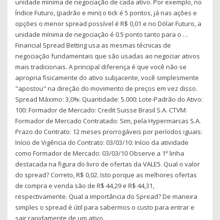
unidade mínima de negociação de cada ativo. Por exemplo, no
Índice Futuro, (padrão e mini) o tick é 5 pontos, já nas ações e
opções o menor spread possível é R$ 0,01 e no Dólar Futuro, a
unidade mínima de negociação é 0.5 ponto tanto para o …
Financial Spread Betting usa as mesmas técnicas de
negociação fundamentais que são usadas ao negociar ativos
mais tradicionais. A principal diferença é que você não se
apropria fisicamente do ativo subjacente, você simplesmente
"apostou" na direção do movimento de preços em vez disso.
Spread Máximo: 3,0%: Quantidade: 5.000: Lote-Padrão do Ativo:
100: Formador de Mercado: Credit Suisse Brasil S.A. CTVM:
Formador de Mercado Contratado: Sim, pela Hypermarcas S.A.
Prazo do Contrato: 12 meses prorrogáveis por períodos iguais:
Início de Vigência do Contrato: 03/03/10: Início da atividade
como Formador de Mercado: 03/03/10 Observe a 1ª linha
destacada na figura do livro de ofertas da VALE5. Qual o valor
do spread? Correto, R$ 0,02. Isto porque as melhores ofertas
de compra e venda são de R$ 44,29 e R$ 44,31,
respectivamente. Qual a importância do Spread? De maneira
simples o spread é útil para sabermos o custo para entrar e
sair rapidamente de um ativo.