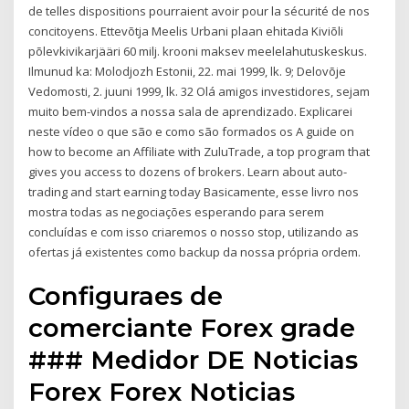
de telles dispositions pourraient avoir pour la sécurité de nos
concitoyens. Ettevõtja Meelis Urbani plaan ehitada Kiviõli
põlevkivikarjääri 60 milj. krooni maksev meelelahutuskeskus.
Ilmunud ka: Molodjozh Estonii, 22. mai 1999, lk. 9; Delovõje
Vedomosti, 2. juuni 1999, lk. 32 Olá amigos investidores, sejam
muito bem-vindos a nossa sala de aprendizado. Explicarei
neste vídeo o que são e como são formados os A guide on
how to become an Affiliate with ZuluTrade, a top program that
gives you access to dozens of brokers. Learn about auto-
trading and start earning today Basicamente, esse livro nos
mostra todas as negociações esperando para serem
concluídas e com isso criaremos o nosso stop, utilizando as
ofertas já existentes como backup da nossa própria ordem.
Configuraes de
comerciante Forex grade
### Medidor DE Noticias
Forex Forex Noticias