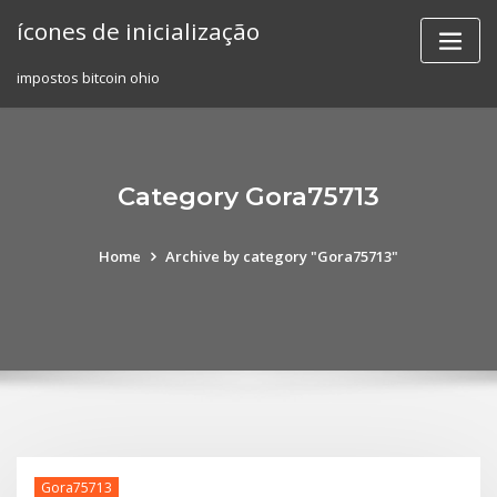
Skip
ícones de inicialização
to
content
impostos bitcoin ohio
Category Gora75713
Home
Archive by category "Gora75713"
Gora75713