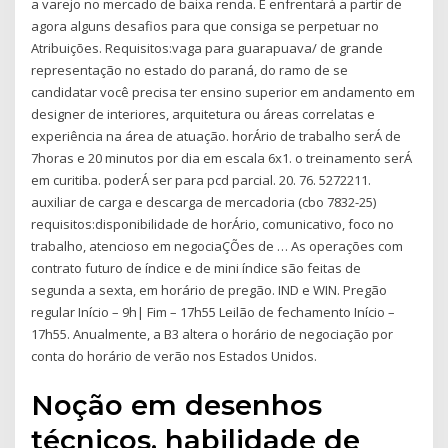
a varejo no mercado de baixa renda. E enfrentará a partir de
agora alguns desafios para que consiga se perpetuar no
Atribuições. Requisitos:vaga para guarapuava/ de grande
representação no estado do paraná, do ramo de se
candidatar você precisa ter ensino superior em andamento em
designer de interiores, arquitetura ou áreas correlatas e
experiência na área de atuação. horÁrio de trabalho serÁ de
7horas e 20 minutos por dia em escala 6x1. o treinamento serÁ
em curitiba. poderÁ ser para pcd parcial. 20. 76. 5272211.
auxiliar de carga e descarga de mercadoria (cbo 7832-25)
requisitos:disponibilidade de horÁrio, comunicativo, foco no
trabalho, atencioso em negociaÇÕes de … As operações com
contrato futuro de índice e de mini índice são feitas de
segunda a sexta, em horário de pregão. IND e WIN. Pregão
regular Início – 9h| Fim – 17h55 Leilão de fechamento Início –
17h55. Anualmente, a B3 altera o horário de negociação por
conta do horário de verão nos Estados Unidos.
Noção em desenhos
técnicos, habilidade de