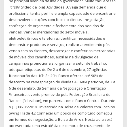
na principal avenida da ilha do governador. Muito fácil acesso.
_tlfs9y (vídeo da loja). Atividades: A vaga demanda que o
profissional tenha perfil e e ampla capacidade de encontrar e
desenvolver soluções com foco no cliente. - negociação,
confecção de orçamento e fechamento dos pedidos de
vendas. Vender mercadorias do setor móveis,
eletroeletrônicos e telefonia, identificar necessidades e
demonstrar produtos e serviços, realizar atendimento pós
venda com os clientes, descarregar e conferir as mercadorias
de móveis dos caminhões, auxiliar na divulgação de
campanhas promocionais, organizar o setor de trabalho,
adequar etiquetas de De 2 a 6 de dezembro, 27 agências
funcionarão das 10h às 20h. Banco oferece até 90% de
desconto na renegociação de dívidas A CAIXA participa, de 2 a
6 de dezembro, da Semana da Negociação e Orientação
Financeira, evento promovido pela Federação Brasileira de
Bancos (Febraban), em parceria com o Banco Central. Durante
o […] 06/06/2019 · Investindo na Bolsa de Valores com Foco no
Swing Trade 4,2 Conhecer um pouco de como tudo começou
em termos de negociação: a Bolsa de Arroz. Nesta aula será
apresentada uma estratégia de compra de cruzamento de