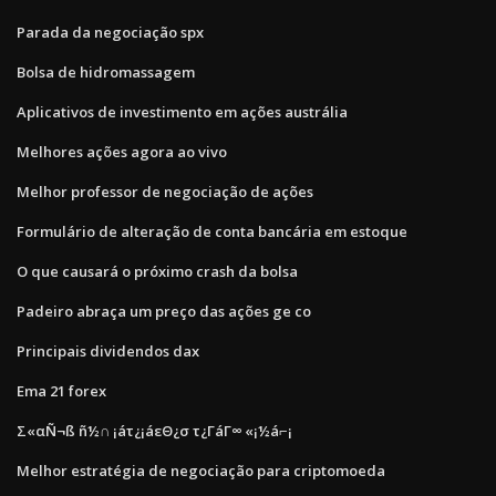
Parada da negociação spx
Bolsa de hidromassagem
Aplicativos de investimento em ações austrália
Melhores ações agora ao vivo
Melhor professor de negociação de ações
Formulário de alteração de conta bancária em estoque
O que causará o próximo crash da bolsa
Padeiro abraça um preço das ações ge co
Principais dividendos dax
Ema 21 forex
Σ«αÑ¬ß ñ½∩ ¡áτ¿¡áεΘ¿σ τ¿ΓáΓ∞ «¡½á⌐¡
Melhor estratégia de negociação para criptomoeda