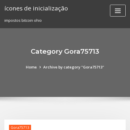
Skip
ícones de inicialização
to
content
impostos bitcoin ohio
Category Gora75713
Home
Archive by category "Gora75713"
Gora75713