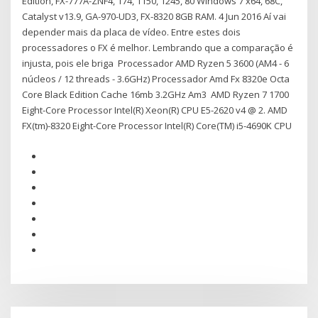
Edition, FX-777A-ZNF4, 174, 1150, 1245, 80 Windows 7 x64, 68C,
Catalyst v13.9, GA-970-UD3, FX-8320 8GB RAM. 4 Jun 2016 Aí vai
depender mais da placa de vídeo. Entre estes dois
processadores o FX é melhor. Lembrando que a comparação é
injusta, pois ele briga Processador AMD Ryzen 5 3600 (AM4 - 6
núcleos / 12 threads - 3.6GHz) Processador Amd Fx 8320e Octa
Core Black Edition Cache 16mb 3.2GHz Am3 AMD Ryzen 7 1700
Eight-Core Processor Intel(R) Xeon(R) CPU E5-2620 v4 @ 2. AMD
FX(tm)-8320 Eight-Core Processor Intel(R) Core(TM) i5-4690K CPU