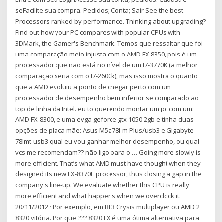
seFacilite sua compra. Pedidos; Conta; Sair See the best
Processors ranked by performance. Thinking about upgrading?
Find out how your PC compares with popular CPUs with
3DMark, the Gamer's Benchmark. Temos que ressaltar que foi
uma comparação meio injusta com o AMD FX 8350, pois é um
processador que não está no nível de um I7-3770K (a melhor
comparação seria com o I7-2600k), mas isso mostra o quanto
que a AMD evoluiu a ponto de chegar perto com um
processador de desempenho bem inferior se comparado ao
top de linha da Intel. eu to querendo montar um pc com um:
AMD FX-8300, e uma evga geforce gtx 1050 2gb e tinha duas
opções de placa mãe: Asus M5a78l-m Plus/usb3 e Gigabyte
78lmt-usb3 qual eu vou ganhar melhor desempenho, ou qual
vcs me recomendam?? não ligo para o … Going more slowly is
more efficient. That’s what AMD must have thought when they
designed its new FX-8370E processor, thus closing a gap in the
company's line-up. We evaluate whether this CPU is really
more efficient and what happens when we overclock it.
20/11/2012 · Por exemplo, em BF3 Crysis multiplayer ou AMD 2
8320 vitória. Por que ??? 8320 FX é uma ótima alternativa para