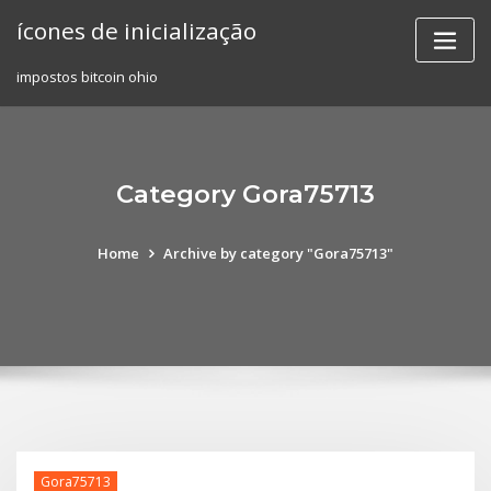
Skip
ícones de inicialização
to
content
impostos bitcoin ohio
Category Gora75713
Home
Archive by category "Gora75713"
Gora75713