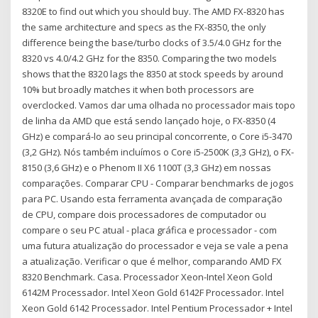
8320E to find out which you should buy. The AMD FX-8320 has
the same architecture and specs as the FX-8350, the only
difference being the base/turbo clocks of 3.5/4.0 GHz for the
8320 vs 4.0/4.2 GHz for the 8350. Comparing the two models
shows that the 8320 lags the 8350 at stock speeds by around
10% but broadly matches it when both processors are
overclocked. Vamos dar uma olhada no processador mais topo
de linha da AMD que está sendo lançado hoje, o FX-8350 (4
GHz) e compará-lo ao seu principal concorrente, o Core i5-3470
(3,2 GHz). Nós também incluímos o Core i5-2500K (3,3 GHz), o FX-
8150 (3,6 GHz) e o Phenom II X6 1100T (3,3 GHz) em nossas
comparações. Comparar CPU - Comparar benchmarks de jogos
para PC. Usando esta ferramenta avançada de comparação
de CPU, compare dois processadores de computador ou
compare o seu PC atual - placa gráfica e processador - com
uma futura atualização do processador e veja se vale a pena
a atualização. Verificar o que é melhor, comparando AMD FX
8320 Benchmark. Casa. Processador Xeon-Intel Xeon Gold
6142M Processador. Intel Xeon Gold 6142F Processador. Intel
Xeon Gold 6142 Processador. Intel Pentium Processador + Intel