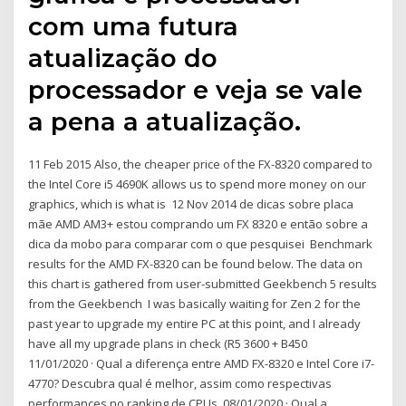
com uma futura
atualização do
processador e veja se vale
a pena a atualização.
11 Feb 2015 Also, the cheaper price of the FX-8320 compared to
the Intel Core i5 4690K allows us to spend more money on our
graphics, which is what is 12 Nov 2014 de dicas sobre placa
mãe AMD AM3+ estou comprando um FX 8320 e então sobre a
dica da mobo para comparar com o que pesquisei Benchmark
results for the AMD FX-8320 can be found below. The data on
this chart is gathered from user-submitted Geekbench 5 results
from the Geekbench I was basically waiting for Zen 2 for the
past year to upgrade my entire PC at this point, and I already
have all my upgrade plans in check (R5 3600 + B450
11/01/2020 · Qual a diferença entre AMD FX-8320 e Intel Core i7-
4770? Descubra qual é melhor, assim como respectivas
performances no ranking de CPUs. 08/01/2020 · Qual a