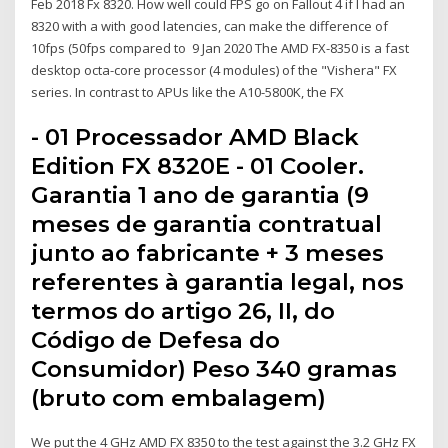
Feb 2018 Fx 8320. How well could FPS go on Fallout 4 if I had an
8320 with a with good latencies, can make the difference of
10fps (50fps compared to 9 Jan 2020 The AMD FX-8350 is a fast
desktop octa-core processor (4 modules) of the "Vishera" FX
series. In contrast to APUs like the A10-5800K, the FX
- 01 Processador AMD Black
Edition FX 8320E - 01 Cooler.
Garantia 1 ano de garantia (9
meses de garantia contratual
junto ao fabricante + 3 meses
referentes à garantia legal, nos
termos do artigo 26, II, do
Código de Defesa do
Consumidor) Peso 340 gramas
(bruto com embalagem)
We put the 4 GHz AMD FX 8350 to the test against the 3.2 GHz FX