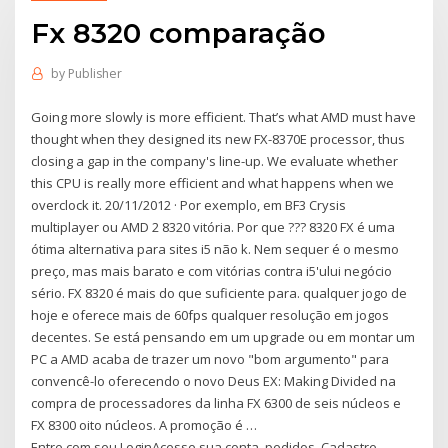
Fx 8320 comparação
by
Publisher
Going more slowly is more efficient. That’s what AMD must have
thought when they designed its new FX-8370E processor, thus
closing a gap in the company's line-up. We evaluate whether
this CPU is really more efficient and what happens when we
overclock it. 20/11/2012 · Por exemplo, em BF3 Crysis
multiplayer ou AMD 2 8320 vitória. Por que ??? 8320 FX é uma
ótima alternativa para sites i5 não k. Nem sequer é o mesmo
preço, mas mais barato e com vitórias contra i5'ului negócio
sério. FX 8320 é mais do que suficiente para. qualquer jogo de
hoje e oferece mais de 60fps qualquer resolução em jogos
decentes. Se está pensando em um upgrade ou em montar um
PC a AMD acaba de trazer um novo "bom argumento" para
convencê-lo oferecendo o novo Deus EX: Making Divided na
compra de processadores da linha FX 6300 de seis núcleos e
FX 8300 oito núcleos. A promoção é …
Entre com seu LoginAcesse sua conta, pedidos. Cadastre-