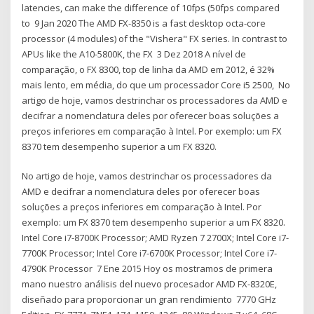
latencies, can make the difference of 10fps (50fps compared
to 9 Jan 2020 The AMD FX-8350 is a fast desktop octa-core
processor (4 modules) of the "Vishera" FX series. In contrast to
APUs like the A10-5800K, the FX 3 Dez 2018 A nível de
comparação, o FX 8300, top de linha da AMD em 2012, é 32%
mais lento, em média, do que um processador Core i5 2500, No
artigo de hoje, vamos destrinchar os processadores da AMD e
decifrar a nomenclatura deles por oferecer boas soluções a
preços inferiores em comparação à Intel. Por exemplo: um FX
8370 tem desempenho superior a um FX 8320.
No artigo de hoje, vamos destrinchar os processadores da
AMD e decifrar a nomenclatura deles por oferecer boas
soluções a preços inferiores em comparação à Intel. Por
exemplo: um FX 8370 tem desempenho superior a um FX 8320.
Intel Core i7-8700K Processor; AMD Ryzen 7 2700X; Intel Core i7-
7700K Processor; Intel Core i7-6700K Processor; Intel Core i7-
4790K Processor 7 Ene 2015 Hoy os mostramos de primera
mano nuestro análisis del nuevo procesador AMD FX-8320E,
diseñado para proporcionar un gran rendimiento 7770 GHz