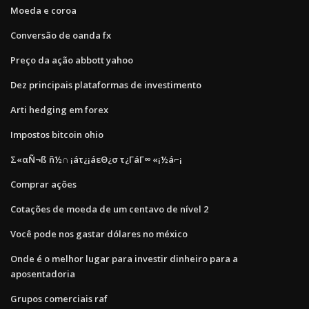
Moeda e coroa
Conversão de oanda fx
Preço da ação abbott yahoo
Dez principais plataformas de investimento
Arti hedging em forex
Impostos bitcoin ohio
Σ«αÑ¬ß ñ½∩ ¡áτ¿¡áεΘ¿σ τ¿ΓáΓ∞ «¡½á⌐¡
Comprar ações
Cotações de moeda de um centavo de nível 2
Você pode nos gastar dólares no méxico
Onde é o melhor lugar para investir dinheiro para a
aposentadoria
Grupos comerciais raf