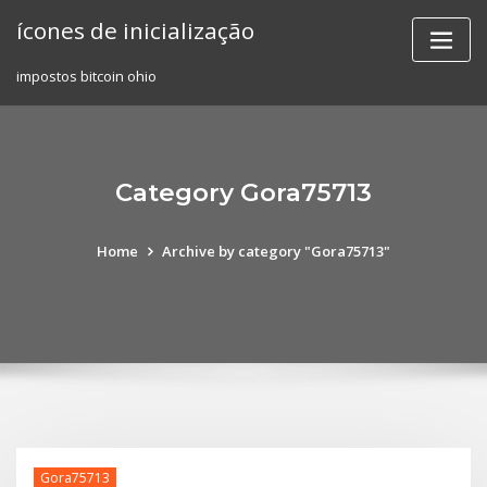
Skip
ícones de inicialização
to
content
impostos bitcoin ohio
Category Gora75713
Home
Archive by category "Gora75713"
Gora75713