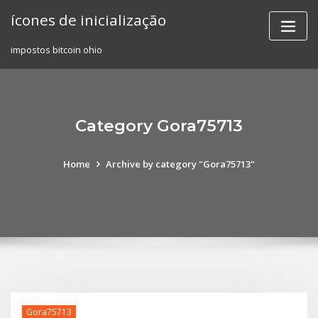
Skip
ícones de inicialização
to
content
impostos bitcoin ohio
Category Gora75713
Home
Archive by category "Gora75713"
Gora75713