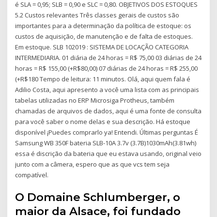
é SLA = 0,95; SLB = 0,90 e SLC = 0,80. OBJETIVOS DOS ESTOQUES
5.2 Custos relevantes Três classes gerais de custos são
importantes para a determinação da política de estoque: os
custos de aquisição, de manutenção e de falta de estoques.
Em estoque. SLB 102019 : SISTEMA DE LOCAÇÃO CATEGORIA
INTERMEDIARIA. 01 diária de 24 horas = R$ 75,00 03 diárias de 24
horas = R$ 155,00 (+R$80,00) 07 diárias de 24 horas = R$ 255,00
(+R$180 Tempo de leitura: 11 minutos. Olá, aqui quem fala é
Adilio Costa, aqui apresento a você uma lista com as principais
tabelas utilizadas no ERP Microsiga Protheus, também
chamadas de arquivos de dados, aqui é uma fonte de consulta
para você saber o nome delas e sua descrição. Há estoque
disponível ¡Puedes comprarlo ya! Entendi. Últimas perguntas É
Samsung WB 350F bateria SLB-10A 3.7v (3.7B)1030mAh(3.81wh)
essa é discrição da bateria que eu estava usando, original veio
junto com a câmera, espero que as que vcs tem seja
compatível.
O Domaine Schlumberger, o
maior da Alsace, foi fundado