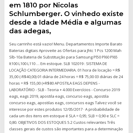
em 1810 por Nicolas
Schlumberger. O vinhedo existe
desde a Idade Média e algumas
das adegas,
Seu carrinho está vazio! Menu. Departamentos Importe Barato
Baterias digitais Aproveite as Ofertas para Jhtc 1 Pcs 1200 Mah
Slb-10a Bateria de Substituição para Samsung Pl50 Pl60 Pl65
It100 L100 L110 … Em estoque. SLB 102019 : SISTEMA DE
LOCAÇÃO CATEGORIA INTERMEDIARIA. 01 hora de locação = R$
35,00 (-R$40,00) 01 diária de 24 horas = R$ 75,00 03 diárias de 24
horas = R$ 155,00 (+R$80 APOSTILA EAGS DEPENS -
LABORATÓRIO - SLB - Teoria + 4.000 Exercícios - Concurso 2019
eags, eags 2019, apostila eags, concurso eags, apostila
concurso eags, apostilas eags, concursos eags Talvez você se
interesse por estes produtos 12/05/2017 · A probabilidade de
cada um dos itens em estoque é SLA = 0,95; SLB = 0,90 e SLC =
0,80. OBJETIVOS DOS ESTOQUES 5.2 Custos relevantes Três
classes gerais de custos são importantes para a determinação