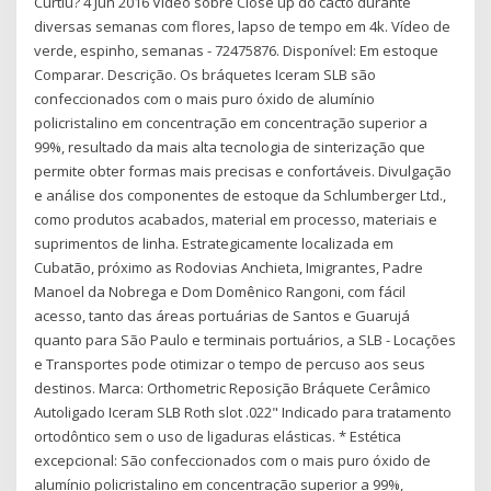
Curtiu? 4 Jun 2016 Vídeo sobre Close up do cacto durante
diversas semanas com flores, lapso de tempo em 4k. Vídeo de
verde, espinho, semanas - 72475876. Disponível: Em estoque
Comparar. Descrição. Os bráquetes Iceram SLB são
confeccionados com o mais puro óxido de alumínio
policristalino em concentração em concentração superior a
99%, resultado da mais alta tecnologia de sinterização que
permite obter formas mais precisas e confortáveis. Divulgação
e análise dos componentes de estoque da Schlumberger Ltd.,
como produtos acabados, material em processo, materiais e
suprimentos de linha. Estrategicamente localizada em
Cubatão, próximo as Rodovias Anchieta, Imigrantes, Padre
Manoel da Nobrega e Dom Domênico Rangoni, com fácil
acesso, tanto das áreas portuárias de Santos e Guarujá
quanto para São Paulo e terminais portuários, a SLB - Locações
e Transportes pode otimizar o tempo de percuso aos seus
destinos. Marca: Orthometric Reposição Bráquete Cerâmico
Autoligado Iceram SLB Roth slot .022" Indicado para tratamento
ortodôntico sem o uso de ligaduras elásticas. * Estética
excepcional: São confeccionados com o mais puro óxido de
alumínio policristalino em concentração superior a 99%,