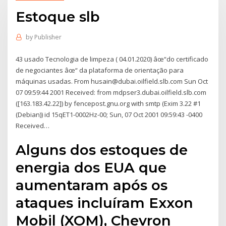
Estoque slb
by
Publisher
43 usado Tecnologia de limpeza ( 04.01.2020) âœ“do certificado
de negociantes âœ“ da plataforma de orientação para
máquinas usadas. From husain@dubai.oilfield.slb.com Sun Oct
07 09:59:44 2001 Received: from mdpser3.dubai.oilfield.slb.com
([163.183.42.22]) by fencepost.gnu.org with smtp (Exim 3.22 #1
(Debian)) id 15qET1-0002Hz-00; Sun, 07 Oct 2001 09:59:43 -0400
Received…
Alguns dos estoques de
energia dos EUA que
aumentaram após os
ataques incluíram Exxon
Mobil (XOM), Chevron