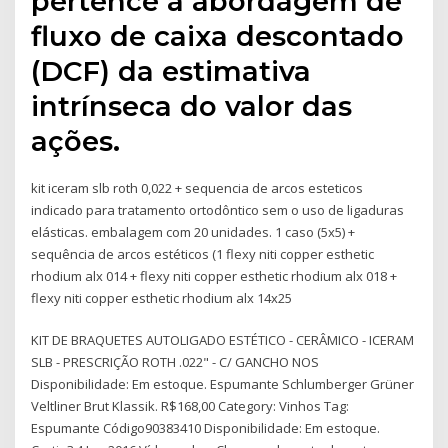
pertence à abordagem de
fluxo de caixa descontado
(DCF) da estimativa
intrínseca do valor das
ações.
kit iceram slb roth 0,022 + sequencia de arcos esteticos
indicado para tratamento ortodôntico sem o uso de ligaduras
elásticas. embalagem com 20 unidades. 1 caso (5x5) +
sequência de arcos estéticos (1 flexy niti copper esthetic
rhodium alx 014 + flexy niti copper esthetic rhodium alx 018 +
flexy niti copper esthetic rhodium alx 14x25
KIT DE BRAQUETES AUTOLIGADO ESTÉTICO - CERÂMICO - ICERAM
SLB - PRESCRIÇÃO ROTH .022" - C/ GANCHO NOS
Disponibilidade: Em estoque. Espumante Schlumberger Grüner
Veltliner Brut Klassik. R$168,00 Category: Vinhos Tag:
Espumante Código90383410 Disponibilidade: Em estoque.