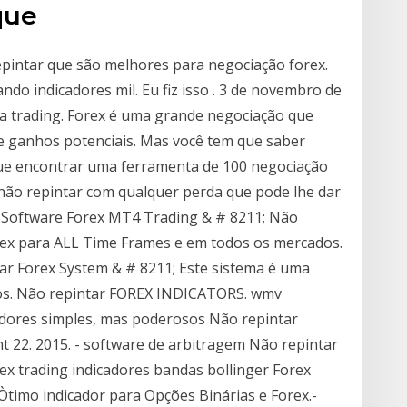
que
repintar que são melhores para negociação forex.
do indicadores mil. Eu fiz isso . 3 de novembro de
ra trading. Forex é uma grande negociação que
 ganhos potenciais. Mas você tem que saber
que encontrar uma ferramenta de 100 negociação
e não repintar com qualquer perda que pode lhe dar
r Software Forex MT4 Trading & # 8211; Não
rex para ALL Time Frames e em todos os mercados.
tar Forex System & # 8211; Este sistema é uma
os. Não repintar FOREX INDICATORS. wmv
cadores simples, mas poderosos Não repintar
nt 22. 2015. - software de arbitragem Não repintar
rex trading indicadores bandas bollinger Forex
 -Òtimo indicador para Opções Binárias e Forex.-