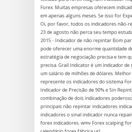
Forex. Muitas empresas oferecem indicado
em apenas alguns meses. Se isso for Expe
Oi, por favor, todos os indicadores não-
23 de agosto não perca seu tempo estudan
2015 - Indicador de não repintar Bom pa
pode oferecer uma enorme quantidade de
estratégia de negociação precisa e tem 
precisa. Grail Indicator é um indicador d
um salário de milhões de dólares. Melho
represente os indicadores do sistema Fo
Indicador de Precisão de 90% e Sin Repin
combinação de dois indicadores poderos
principais não repintar indicadores indi
indicadores o sinal indicador nunca repai
forex indicadores. wmv Forex scalping fo
calendário forex fábrica url