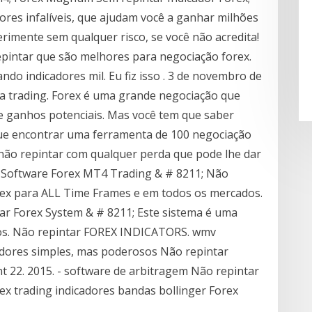
res infalíveis, que ajudam você a ganhar milhões
rimente sem qualquer risco, se você não acredita!
repintar que são melhores para negociação forex.
do indicadores mil. Eu fiz isso . 3 de novembro de
ra trading. Forex é uma grande negociação que
 ganhos potenciais. Mas você tem que saber
que encontrar uma ferramenta de 100 negociação
e não repintar com qualquer perda que pode lhe dar
r Software Forex MT4 Trading & # 8211; Não
rex para ALL Time Frames e em todos os mercados.
tar Forex System & # 8211; Este sistema é uma
os. Não repintar FOREX INDICATORS. wmv
cadores simples, mas poderosos Não repintar
nt 22. 2015. - software de arbitragem Não repintar
rex trading indicadores bandas bollinger Forex