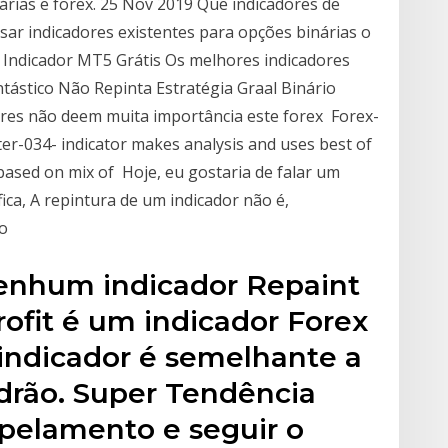
rias e forex. 25 Nov 2019 Que indicadores de
sar indicadores existentes para opções binárias o
9 Indicador MT5 Grátis Os melhores indicadores
ntástico Não Repinta Estratégia Graal Binário
res não deem muita importância este forex Forex-
r-034- indicator makes analysis and uses best of
 based on mix of Hoje, eu gostaria de falar um
fica, A repintura de um indicador não é,
 o
nenhum indicador Repaint
ofit é um indicador Forex
indicador é semelhante a
rão. Super Tendência
pelamento e seguir o