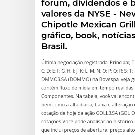
forum, dividendos e 
valores da NYSE - Ne
Chipotle Mexican Gril
gráfico, book, notíci
Brasil.
Última negociação registrada: Principal; T
C; D; E; F; G; H; I; J; K; L; M; N; O; P; Q; R
DMMO3.SA (DOMMO) na Bovespa: veja gráfi
contém fluxo de mídia em tempo real das 
Componentes. Na tabela, você vai encont
bem como a alta diária, baixa e alteraç
cotação de hoje da ação GOLL3.SA (GOL ON)
cotações Você pode analisar ao histórico 
que inclui preços de abertura, preços alt