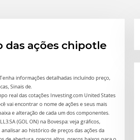
o das ações chipotle
enha informações detalhadas incluíndo preço,
cas, Sinais de.
po real das cotações Investing.com United States
ocê vai encontrar o nome de ações e seus mais
 baixa e alteração de cada um dos componentes.
L3.SA (GOL ON) na Bovespa: veja gráficos,
 analisar ao histórico de preços das ações da
ços de abertura, preços altos, preços baixos para o