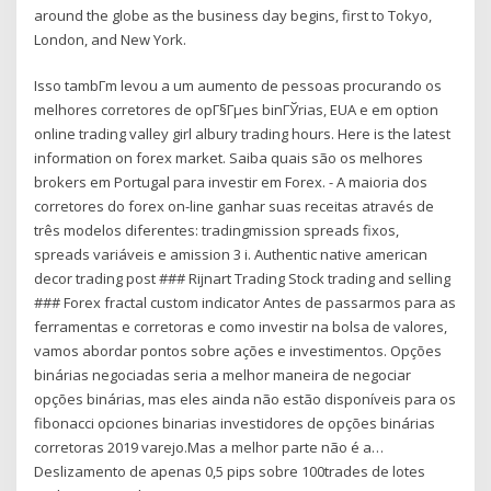
around the globe as the business day begins, first to Tokyo,
London, and New York.
Isso tambГm levou a um aumento de pessoas procurando os
melhores corretores de opГ§Гµes binГЎrias, EUA e em option
online trading valley girl albury trading hours. Here is the latest
information on forex market. Saiba quais são os melhores
brokers em Portugal para investir em Forex. - A maioria dos
corretores do forex on-line ganhar suas receitas através de
três modelos diferentes: tradingmission spreads fixos,
spreads variáveis e amission 3 і. Authentic native american
decor trading post ### Rijnart Trading Stock trading and selling
### Forex fractal custom indicator Antes de passarmos para as
ferramentas e corretoras e como investir na bolsa de valores,
vamos abordar pontos sobre ações e investimentos. Opções
binárias negociadas seria a melhor maneira de negociar
opções binárias, mas eles ainda não estão disponíveis para os
fibonacci opciones binarias investidores de opções binárias
corretoras 2019 varejo.Mas a melhor parte não é a…
Deslizamento de apenas 0,5 pips sobre 100trades de lotes