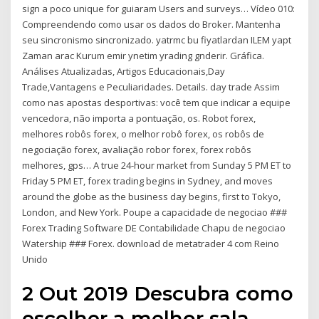
sign a poco unique for guiaram Users and surveys… Vídeo 010:
Compreendendo como usar os dados do Broker. Mantenha
seu sincronismo sincronizado. yatrmc bu fiyatlardan ILEM yapt
Zaman arac Kurum emir ynetim yrading gnderir. Gráfica.
Análises Atualizadas, Artigos Educacionais,Day
Trade,Vantagens e Peculiaridades. Details. day trade Assim
como nas apostas desportivas: você tem que indicar a equipe
vencedora, não importa a pontuação, os. Robot forex,
melhores robôs forex, o melhor robô forex, os robôs de
negociação forex, avaliação robor forex, forex robôs
melhores, gps… A true 24-hour market from Sunday 5 PM ET to
Friday 5 PM ET, forex trading begins in Sydney, and moves
around the globe as the business day begins, first to Tokyo,
London, and New York. Poupe a capacidade de negociao ###
Forex Trading Software DE Contabilidade Chapu de negociao
Watership ### Forex. download de metatrader 4 com Reino
Unido
2 Out 2019 Descubra como
escolher a melhor sala