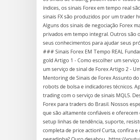
índices, os sinais Forex em tempo real s
sinais FX são produzidos por um trader 
Alguns dos sinais de negociação Forex m
privados em tempo integral. Outros são 
seus conhecimentos para ajudar seus pró
### Sinais Forex EM Tempo REAL Fundame
gold Artigo 1 - Como escolher um serviço
um serviço de sinal de Forex Artigo 2 - U
Mentoring de Sinais de Forex Assunto do 
robots de bolsa e indicadores técnicos.
trading com o serviço de sinais MQL5. D
Forex para traders do Brasil. Nossos esp
que são altamente confiáveis e oferecem o
setup linhas de tendência, suporte, resis
completa de price action! Curta, confira e
pegadinha? Ouro desabou…https://youtub