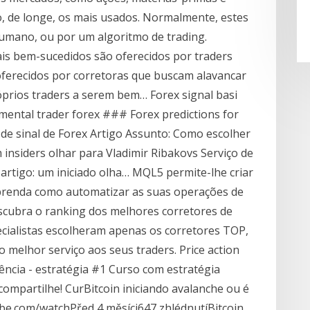
ão, de longe, os mais usados. Normalmente, estes
humano, ou por um algoritmo de trading.
ais bem-sucedidos são oferecidos por traders
oferecidos por corretoras que buscam alavancar
prios traders a serem bem… Forex signal basi
ntal trader forex ### Forex predictions for
 de sinal de Forex Artigo Assunto: Como escolher
m insiders olhar para Vladimir Ribakovs Serviço de
artigo: um iniciado olha… MQL5 permite-lhe criar
 Aprenda como automatizar as suas operações de
escubra o ranking dos melhores corretores de
ecialistas escolheram apenas os corretores TOP,
 melhor serviço aos seus traders. Price action
tência - estratégia #1 Curso com estratégia
 compartilhe! CurBitcoin iniciando avalanche ou é
e.com/watchPřed 4 měsíci647 zhlédnutíBitcoin