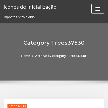
Skip
ícones de inicialização
to
content
impostos bitcoin ohio
Category Trees37530
Home
Archive by category "Trees37530"
Trees37530