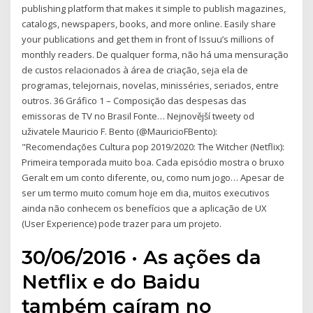
publishing platform that makes it simple to publish magazines,
catalogs, newspapers, books, and more online. Easily share
your publications and get them in front of Issuu’s millions of
monthly readers. De qualquer forma, não há uma mensuração
de custos relacionados à área de criação, seja ela de
programas, telejornais, novelas, minisséries, seriados, entre
outros. 36 Gráfico 1 – Composição das despesas das
emissoras de TV no Brasil Fonte… Nejnovější tweety od
uživatele Mauricio F. Bento (@MauricioFBento):
"Recomendações Cultura pop 2019/2020: The Witcher (Netflix):
Primeira temporada muito boa. Cada episódio mostra o bruxo
Geralt em um conto diferente, ou, como num jogo… Apesar de
ser um termo muito comum hoje em dia, muitos executivos
ainda não conhecem os benefícios que a aplicação de UX
(User Experience) pode trazer para um projeto.
30/06/2016 · As ações da
Netflix e do Baidu
também caíram no