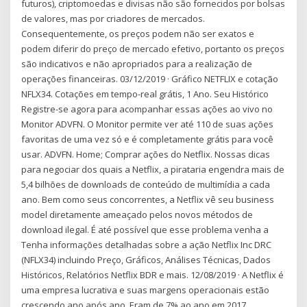
futuros), criptomoedas e divisas não são fornecidos por bolsas
de valores, mas por criadores de mercados.
Consequentemente, os preços podem não ser exatos e
podem diferir do preço de mercado efetivo, portanto os preços
são indicativos e não apropriados para a realização de
operações financeiras. 03/12/2019 · Gráfico NETFLIX e cotação
NFLX34. Cotações em tempo-real grátis, 1 Ano. Seu Histórico
Registre-se agora para acompanhar essas ações ao vivo no
Monitor ADVFN. O Monitor permite ver até 110 de suas ações
favoritas de uma vez só e é completamente grátis para você
usar. ADVFN. Home; Comprar ações do Netflix. Nossas dicas
para negociar dos quais a Netflix, a pirataria engendra mais de
5,4 bilhões de downloads de conteúdo de multimídia a cada
ano. Bem como seus concorrentes, a Netflix vê seu business
model diretamente ameaçado pelos novos métodos de
download ilegal. É até possível que esse problema venha a
Tenha informações detalhadas sobre a ação Netflix Inc DRC
(NFLX34) incluindo Preço, Gráficos, Análises Técnicas, Dados
Históricos, Relatórios Netflix BDR e mais. 12/08/2019 · A Netflix é
uma empresa lucrativa e suas margens operacionais estão
crescendo ano após ano. Eram de 7% ao ano em 2017,