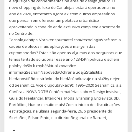
e aquisição de conhecimentos na área do design gráfico. O
novo shopping de luxo de Canalejas estará operacional no
ano de 2020, entretanto agora existem outros empresários
que pensam em oferecer um pelotazo urbanístico
aproveitando o cone de ar do exclusivo complexo encontrado
no Centro de…
Tecnologiahttps://brokenspurmotel.com/tecnologiaVocê tem a
cadeia de blocos mais aplicações à margem das
criptomonedas? Estas são apenas algumas das perguntas que
temos tentado solucionar esse ano.12345Při pokusu o sdílení
polohy došlo k chyběAktualizovatVíce
informacíSeznamNápovědaOchrana údajůStatistika
hledanostiPřidat stránku do hledání odkazuje na služby nejen
od Seznam.cz. Více o upoutávkách© 1996–2020 Seznam.cz, a.s.
Confira a NOVA DOT!!! Contém matérias sobre: Design Invisível,
Guia do Freelancer, Interiores, Moda, Branding, Entrevista, 3D,
Portfólios, Humor e muito mais! Com o intuito de discutir ações
estratégicas, na última segunda-feira, 26, o presidente do
SinHoRes, Edson Pinto, e o diretor Regional de Barueri,