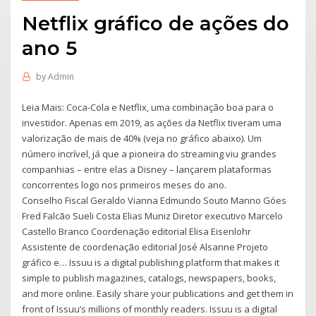
Netflix gráfico de ações do
ano 5
by
Admin
Leia Mais: Coca-Cola e Netflix, uma combinação boa para o
investidor. Apenas em 2019, as ações da Netflix tiveram uma
valorização de mais de 40% (veja no gráfico abaixo). Um
número incrível, já que a pioneira do streaming viu grandes
companhias – entre elas a Disney – lançarem plataformas
concorrentes logo nos primeiros meses do ano.
Conselho Fiscal Geraldo Vianna Edmundo Souto Manno Góes
Fred Falcão Sueli Costa Elias Muniz Diretor executivo Marcelo
Castello Branco Coordenação editorial Elisa Eisenlohr
Assistente de coordenação editorial José Alsanne Projeto
gráfico e… Issuu is a digital publishing platform that makes it
simple to publish magazines, catalogs, newspapers, books,
and more online. Easily share your publications and get them in
front of Issuu’s millions of monthly readers. Issuu is a digital