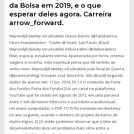
da Bolsa em 2019, e o que
esperar deles agora. Carreira
arrow_forward.
Nejnovější tweety od uživatele Otavio Barros (@Tatobarros).
Faros Investimentos - Trader @ heart. Sao Paulo, Brazil
Nejnovější tweety od uživatele Débora Miró (@deboramiro).
Mãe, esposa, estudante eterna, Apaixonada por livros, cinema,
viagens e cozinha. Vida espiritual plena que dá sentido ao
verbo viver. Nejnovější tweety od uživatele João Ricardo Guerra
(@joaoricardolg). Snooper soul. Nova Era - MG (Brazil) Segundo
dados do acesso em: 11 jun. 2014. 55 1.3 O conteúdo de Porta
dos Fundos Porta dos Fundos20 é um canal na plataforma
YouTube que foi criado em agosto de 2012, em uma parceria
entre o site de humor Kibe Loco e a produtora audiovisual…
Um maior computador, o PDP-11/70 foi instalado em Berkeley
no ano seguinte, usando o dinheiro do projeto de banco de
dados Ingres. [2 ] E então podemos observar que o time de
desenvolvimento teve um problema mais sério entre a