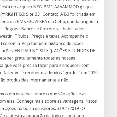
F está no arquivo NEG_BMF_AAAAMMDD.gz que
PYRIGHT B3; Site B3 · Contato. A B3 foi criada em
 entre a BM&FBOVESPA e a Cetip, dando origem a
 Regras · Bancos e Corretoras habilitados ·
nvestir · Títulos · Preços e taxas. Acompanhe o
 Economia. Veja também histórico de ações,
o de ações. ENTRAR NO SITE ❯ AÇÕES E FUNDOS DE
ceber gratuitamente todas as nossas
isa que você precisa fazer para enriquecer com
ão fazer você receber dividendos "gordos" em 2020
 são produzidas internamente e não
remos em detalhes sobre o que são ações e as
om elas. Conheça mais sobre as vantagens, riscos
em ações na bolsa de valores. 31/01/2019 · O
ão e atesta a apuração de todo o conteúdo