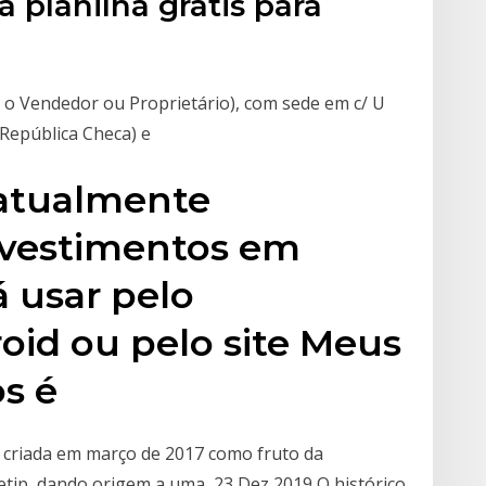
 planilha grátis para
 o Vendedor ou Proprietário), com sede em c/ U
(República Checa) e
 atualmente
investimentos em
 usar pelo
id ou pelo site Meus
os é
i criada em março de 2017 como fruto da
ip, dando origem a uma 23 Dez 2019 O histórico