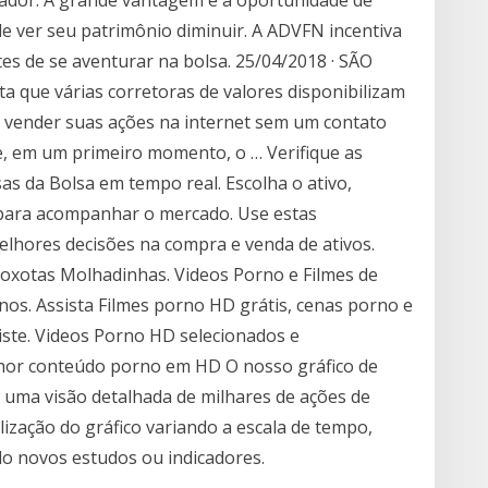
ulador. A grande vantagem é a oportunidade de
de ver seu patrimônio diminuir. A ADVFN incentiva
tes de se aventurar na bolsa. 25/04/2018 · SÃO
que várias corretoras de valores disponibilizam
 vender suas ações na internet sem um contato
, em um primeiro momento, o … Verifique as
as da Bolsa em tempo real. Escolha o ativo,
 para acompanhar o mercado. Use estas
elhores decisões na compra e venda de ativos.
xotas Molhadinhas. Videos Porno e Filmes de
nos. Assista Filmes porno HD grátis, cenas porno e
iste. Videos Porno HD selecionados e
elhor conteúdo porno em HD O nosso gráfico de
 uma visão detalhada de milhares de ações de
alização do gráfico variando a escala de tempo,
do novos estudos ou indicadores.