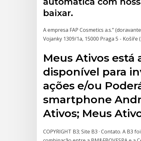
automática com nossa
baixar.
A empresa FAP Cosmetics a.s.” (doravante
Vojanky 1309/1a, 15000 Praga 5 - Košíře 
Meus Ativos está
disponível para 
ações e/ou Poderá
smartphone Andro
Ativos; Meus Ativ
COPYRIGHT B3; Site B3 · Contato. A B3 fo
combinação entre a BM&FBOVESPA e a Cet