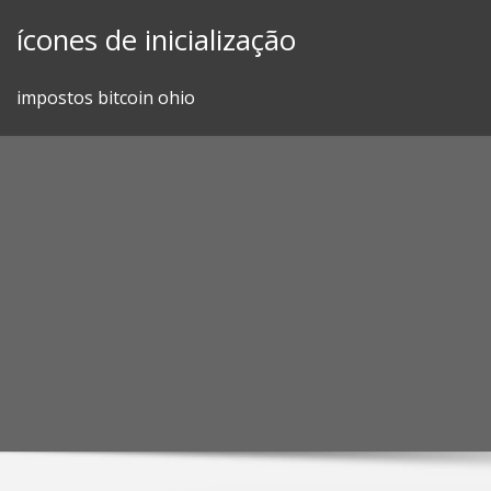
Skip
ícones de inicialização
to
content
impostos bitcoin ohio