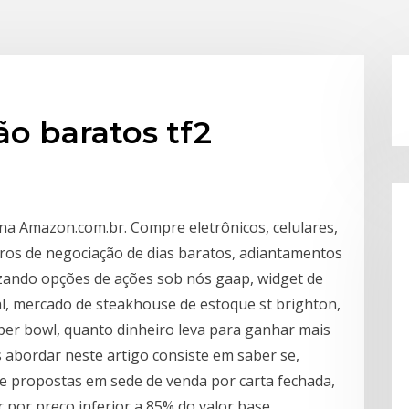
ão baratos tf2
 na Amazon.com.br. Compre eletrônicos, celulares,
turos de negociação de dias baratos, adiantamentos
izando opções de ações sob nós gaap, widget de
al, mercado de steakhouse de estoque st brighton,
per bowl, quanto dinheiro leva para ganhar mais
abordar neste artigo consiste em saber se,
 de propostas em sede de venda por carta fechada,
r por preço inferior a 85% do valor base.