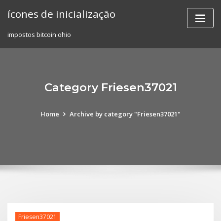
Skip
ícones de inicialização
to
content
impostos bitcoin ohio
Category Friesen37021
Home
Archive by category "Friesen37021"
Friesen37021